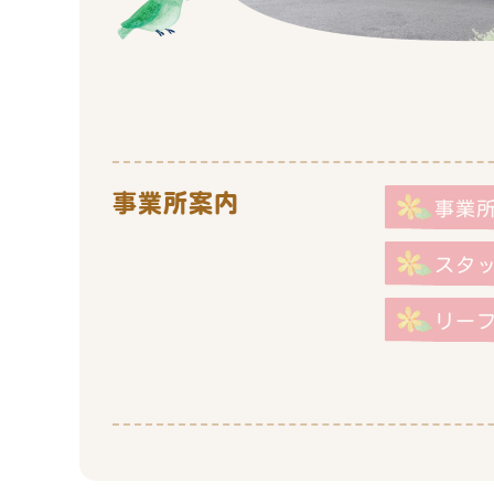
事業所案内
事業
スタ
リー