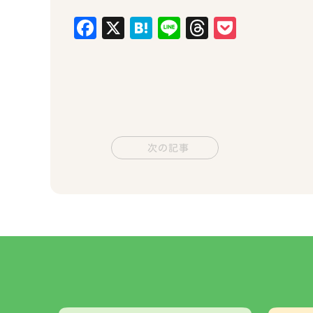
Facebook
X
Hatena
Line
Threads
Pocket
次の記事