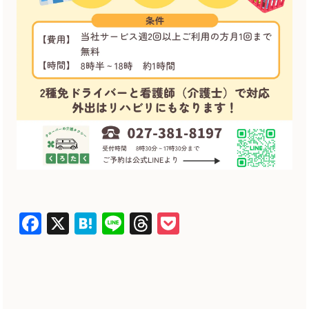
Facebook
X
Hatena
Line
Threads
Pocket